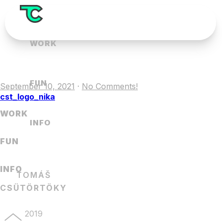
WORK
FUN
September 10, 2021
·
No Comments!
cst_logo_nika
WORK
INFO
FUN
INFO
TOMÁŠ
CSÜTÖRTÖKY
2019